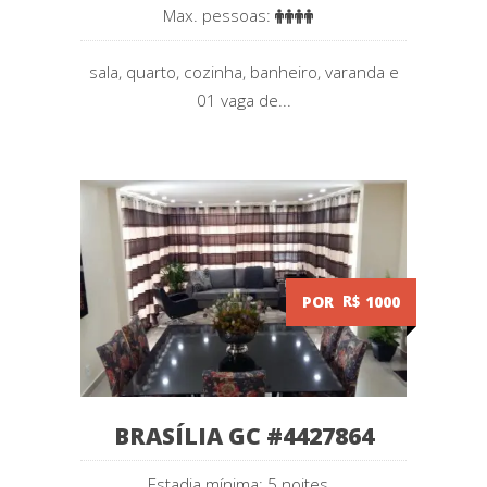
Max. pessoas:
sala, quarto, cozinha, banheiro, varanda e
01 vaga de...
POR
R$
1000
BRASÍLIA GC #4427864
Estadia mínima: 5 noites