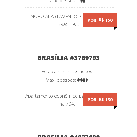
Max. pessoas:
NOVO APARTAMENTO PROXIMO AO
POR
R$
150
BRASILIA...
BRASÍLIA #3769793
Estadia mínima: 3 noites
Max. pessoas:
Apartamento econômico para 4 pessoas
POR
R$
130
na 704...