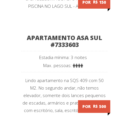
POR
R$
150
PISCINA NO LAGO SUL - ALTIPLANO...
APARTAMENTO ASA SUL
#7333603
Estadia mínima: 3 noites
Max. pessoas:
Lindo apartamento na SQS 409 com 50
M2. No segundo andar, não temos
elevador, somente dois lances pequenos
de escadas, armários e prateleiras, quarto
POR
R$
500
com escritório, sala, escritório, cozinha,...