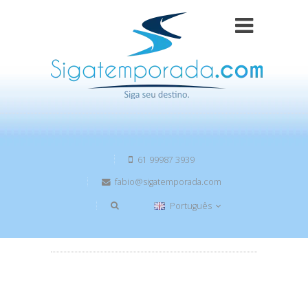
61 99987 3939
fabio@sigatemporada.com
Português